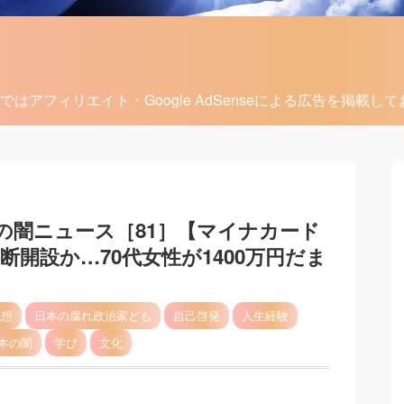
ではアフィリエイト・Google AdSenseによる広告を掲載し
の闇ニュース［81］【マイナカード
開設か…70代女性が1400万円だま
思想
日本の腐れ政治家ども
自己啓発
人生経験
本の闇
学び
文化