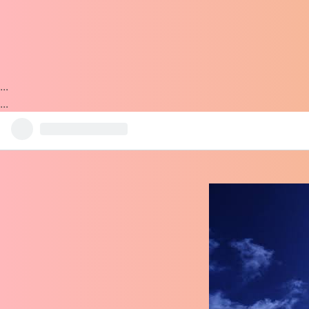
...
...