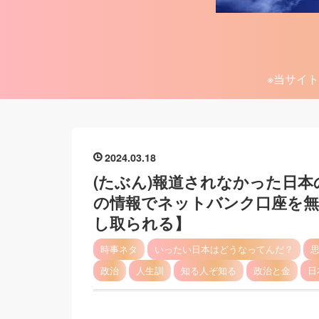
※当サイト
2024
03
18
(たぶん)報道されなかった日本
の情報でネットバンク口座を無断
し取られる】
時事ネタ
いったい日本はどうなってんだ？
政治
人生訓
知る人ぞ知る
政治と金
日