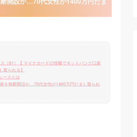
開設か…70代女性が1400万円だま
ース［81］【 マイナカードの情報でネットバンク口座
まし取られる】
ュースとは
を無断開設か…70代女性が1400万円だまし取られ