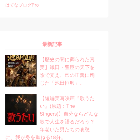
はてなブログPro
最新記事
【歴史の闇に葬られた真
実】織田・豊臣の天下を
陰で支え、己の正義に殉
じた「池田恒興」。
【短編実写映画『歌うた
い』(原題：The
Singers)】自分ならどんな
歌で人生を語るだろう？
年老いた男たちの哀愁
に、我が身を重ねる18分。