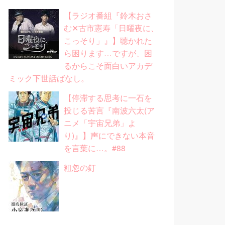
【ラジオ番組『鈴木おさ
む✕古市憲寿「日曜夜に、
こっそり」』】聴かれた
ら困ります…ですが、困
るからこそ面白いアカデ
ミック下世話ばなし。
【停滞する思考に一石を
投じる苦言『南波六太(ア
ニメ「宇宙兄弟」よ
り)』】声にできない本音
を言葉に…。#88
粗忽の釘