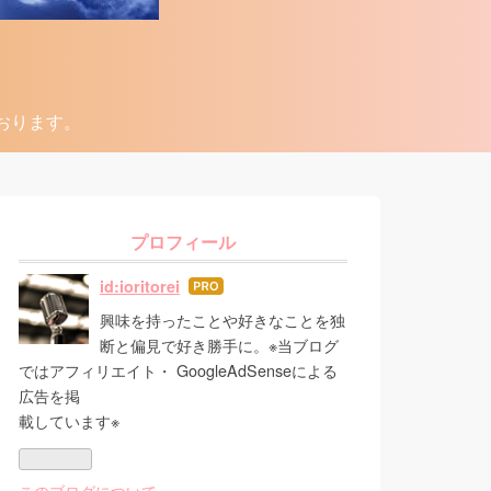
ております。
プロフィール
id:ioritorei
はて
なブ
興味を持ったことや好きなことを独
ログ
断と偏見で好き勝手に。※当ブログ
Pro
ではアフィリエイト・ GoogleAdSenseによる
広告を掲
載しています※
このブログについて